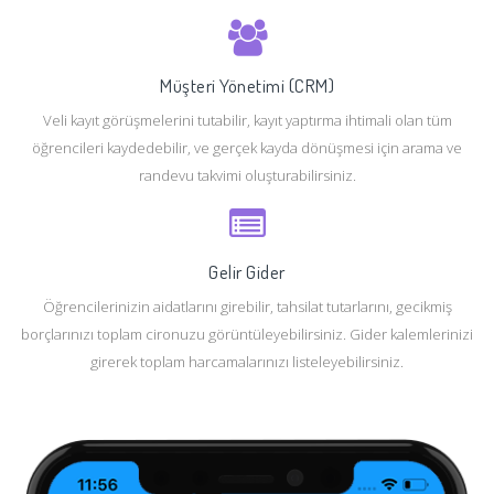
Müşteri Yönetimi (CRM)
Veli kayıt görüşmelerini tutabilir, kayıt yaptırma ihtimali olan tüm
öğrencileri kaydedebilir, ve gerçek kayda dönüşmesi için arama ve
randevu takvimi oluşturabilirsiniz.
Gelir Gider
Öğrencilerinizin aidatlarını girebilir, tahsilat tutarlarını, gecikmiş
borçlarınızı toplam cironuzu görüntüleyebilirsiniz. Gider kalemlerinizi
girerek toplam harcamalarınızı listeleyebilirsiniz.