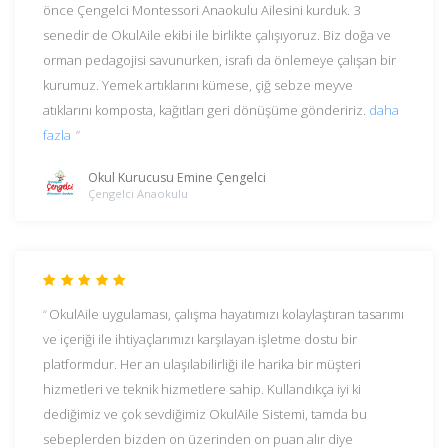
önce Çengelci Montessori Anaokulu Ailesini kurduk. 3
senedir de OkulAile ekibi ile birlikte çalışıyoruz. Biz doğa ve
orman pedagojisi savunurken, israfı da önlemeye çalışan bir
kurumuz. Yemek artıklarını kümese, çiğ sebze meyve
atıklarını komposta, kağıtları geri dönüşüme göndeririz.
daha
fazla
Okul Kurucusu Emine Çengelci
Çengelci Anaokulu
OkulAile uygulaması, çalışma hayatımızı kolaylaştıran tasarımı
ve içeriği ile ihtiyaçlarımızı karşılayan işletme dostu bir
platformdur. Her an ulaşılabilirliği ile harika bir müşteri
hizmetleri ve teknik hizmetlere sahip. Kullandıkça iyi ki
dediğimiz ve çok sevdiğimiz OkulAile Sistemi, tamda bu
sebeplerden bizden on üzerinden on puan alır diye