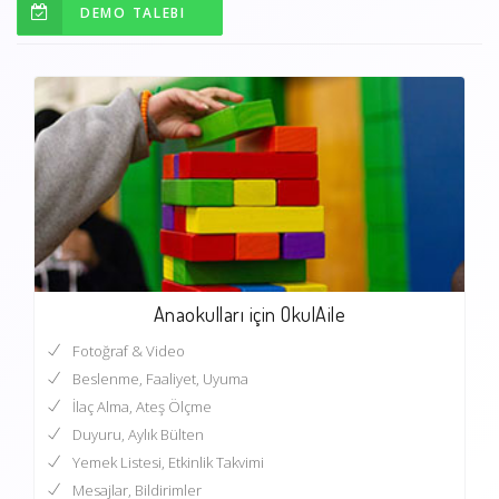
DEMO TALEBI
Anaokulları için OkulAile
Fotoğraf & Video
Beslenme, Faaliyet, Uyuma
İlaç Alma, Ateş Ölçme
Duyuru, Aylık Bülten
Yemek Listesi, Etkinlik Takvimi
Mesajlar, Bildirimler