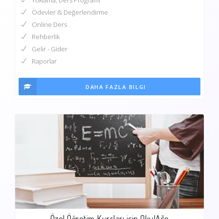
Ödevler & Değerlendirme
Online Ders
Rehberlik
Gelir - Gider
Raporlar
DAHA FAZLA BILGI
Özel Öğretim Kursları için OkulAile